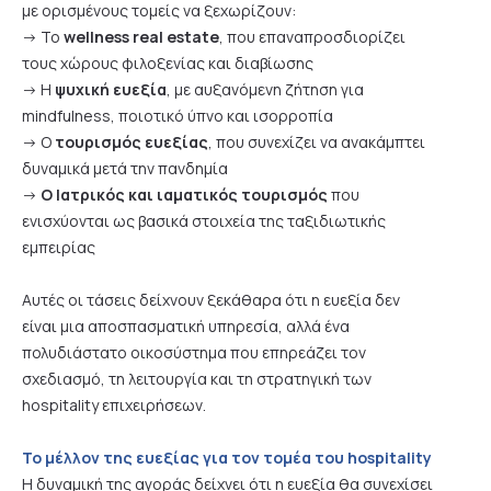
με ορισμένους τομείς να ξεχωρίζουν:
-> Το
wellness real estate
, που επαναπροσδιορίζει
τους χώρους φιλοξενίας και διαβίωσης
-> Η
ψυχική ευεξία
, με αυξανόμενη ζήτηση για
mindfulness, ποιοτικό ύπνο και ισορροπία
-> Ο
τουρισμός ευεξίας
, που συνεχίζει να ανακάμπτει
δυναμικά μετά την πανδημία
->
Ο Ιατρικός και ιαματικός τουρισμός
που
ενισχύονται ως βασικά στοιχεία της ταξιδιωτικής
εμπειρίας
Αυτές οι τάσεις δείχνουν ξεκάθαρα ότι η ευεξία δεν
είναι μια αποσπασματική υπηρεσία, αλλά ένα
πολυδιάστατο οικοσύστημα που επηρεάζει τον
σχεδιασμό, τη λειτουργία και τη στρατηγική των
hospitality επιχειρήσεων.
Το μέλλον της ευεξίας για τον τομέα του hospitality
Η δυναμική της αγοράς δείχνει ότι η ευεξία θα συνεχίσει