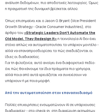
ανάλυση δεδομένων, πιο αποδοτικές λειτουργίες. Όμως
η πραγματική της δυναμική βρίσκεται αλλού.
Όπως επισημαίνει και ο Jason G. Bryant (Vice President
Growth Strategy - Oracle Consumer Industries), στο
άρθρο του
«Strategic Leaders Don’t Automate the
Old Model. They Redesign It»
η τεχνολογία AI δεν έχει
στόχο απλώς να αυτοματοποιήσει το υπάρχον μοντέλο -
αλλά να επαναπροσδιορίσει το πώς σχεδιάζονται οι
ίδιες οι διαδικασίες.
Για τη φιλοξενία, αυτό ανοίγει ένα διαφορετικό πεδίο:
όχι πώς θα κάνουμε τα ίδια πράγματα πιο γρήγορα,
αλλά ποια από αυτά χρειάζεται να συνεχίσουν να
υπάρχουν ή με ποια μορφή.
Από την αυτοματοποίηση στον επανασχεδιασμό
Πολλές επιχειρήσεις ενσωματώνουν AI σε υπάρχουσες
διαδικασίες - στο check-in, στη διαχείριση αιτημάτων,