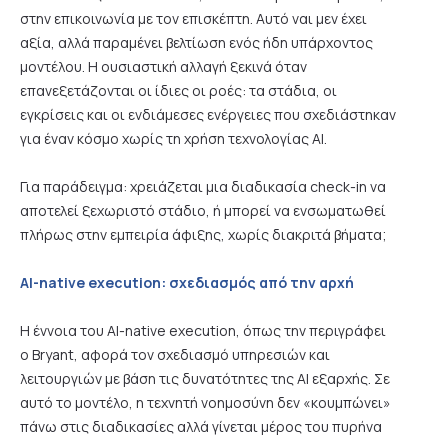
στην επικοινωνία με τον επισκέπτη. Αυτό ναι μεν έχει
αξία, αλλά παραμένει βελτίωση ενός ήδη υπάρχοντος
μοντέλου. Η ουσιαστική αλλαγή ξεκινά όταν
επανεξετάζονται οι ίδιες οι ροές: τα στάδια, οι
εγκρίσεις και οι ενδιάμεσες ενέργειες που σχεδιάστηκαν
για έναν κόσμο χωρίς τη χρήση τεχνολογίας AI.
Για παράδειγμα: χρειάζεται μια διαδικασία check-in να
αποτελεί ξεχωριστό στάδιο, ή μπορεί να ενσωματωθεί
πλήρως στην εμπειρία άφιξης, χωρίς διακριτά βήματα;
AI-native execution: σχεδιασμός από την αρχή
Η έννοια του AI-native execution, όπως την περιγράφει
ο Bryant, αφορά τον σχεδιασμό υπηρεσιών και
λειτουργιών με βάση τις δυνατότητες της AI εξαρχής. Σε
αυτό το μοντέλο, η τεχνητή νοημοσύνη δεν «κουμπώνει»
πάνω στις διαδικασίες αλλά γίνεται μέρος του πυρήνα