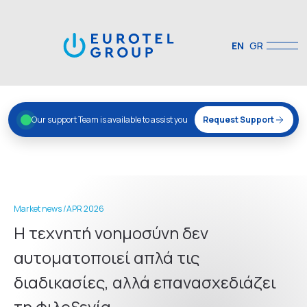
EN
GR
Our support Team is available to assist you
Request Support
Market news /
APR 2026
Η τεχνητή νοημοσύνη δεν
αυτοματοποιεί απλά τις
διαδικασίες, αλλά επανασχεδιάζει
τη φιλοξενία